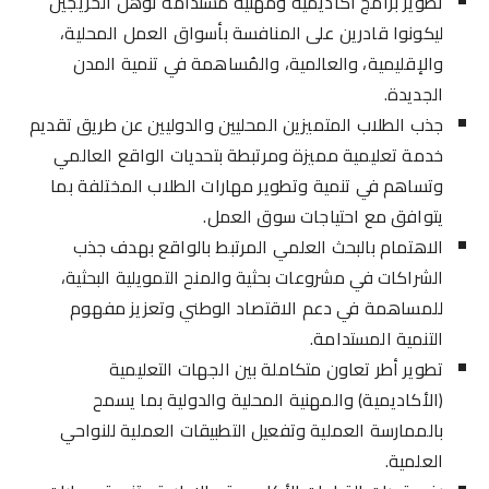
تطوير برامج أكاديمية ومهنية مستدامة تؤهل الخريجين
ليكونوا قادرين على المنافسة بأسواق العمل المحلية،
والإقليمية، والعالمية، والمُساهمة في تنمية المدن
الجديدة.
جذب الطلاب المتميزين المحليين والدوليين عن طريق تقديم
خدمة تعليمية مميزة ومرتبطة بتحديات الواقع العالمي
وتساهم في تنمية وتطوير مهارات الطلاب المختلفة بما
يتوافق مع احتياجات سوق العمل.
الاهتمام بالبحث العلمي المرتبط بالواقع بهدف جذب
الشراكات في مشروعات بحثية والمنح التمويلية البحثية،
للمساهمة في دعم الاقتصاد الوطني وتعزيز مفهوم
التنمية المستدامة.
تطوير أطر تعاون متكاملة بين الجهات التعليمية
(الأكاديمية) والمهنية المحلية والدولية بما يسمح
بالممارسة العملية وتفعيل التطبيقات العملية للنواحي
العلمية.