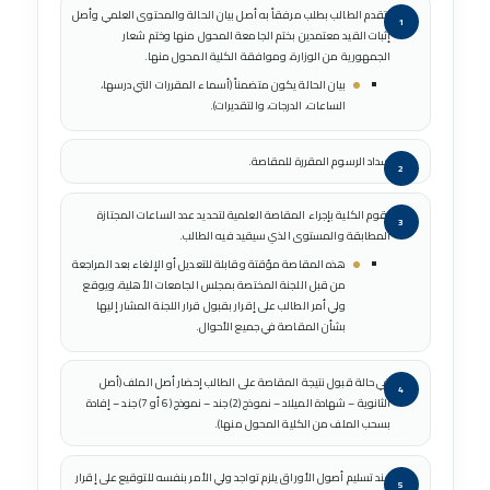
يتقدم الطالب بطلب مرفقاً به أصل بيان الحالة والمحتوى العلمي وأصل
إثبات القيد معتمدين بختم الجامعة المحول منها وختم شعار
الجمهورية من الوزارة، وموافقة الكلية المحول منها.
بيان الحالة يكون متضمناً (أسماء المقررات التي درسها،
الساعات، الدرجات، والتقديرات).
سداد الرسوم المقررة للمقاصة.
تقوم الكلية بإجراء المقاصة العلمية لتحديد عدد الساعات المجتازة
المطابقة والمستوى الذي سيقيد فيه الطالب.
هذه المقاصة مؤقتة وقابلة للتعديل أو الإلغاء بعد المراجعة
من قبل اللجنة المختصة بمجلس الجامعات الأهلية، ويوقع
ولي أمر الطالب على إقرار بقبول قرار اللجنة المشار إليها
بشأن المقاصة في جميع الأحوال.
في حالة قبول نتيجة المقاصة على الطالب إحضار أصل الملف (أصل
الثانوية – شهادة الميلاد – نموذج (2) جند – نموذج (6 أو 7) جند – إفادة
بسحب الملف من الكلية المحول منها).
عند تسليم أصول الأوراق يلزم تواجد ولي الأمر بنفسه للتوقيع على إقرار