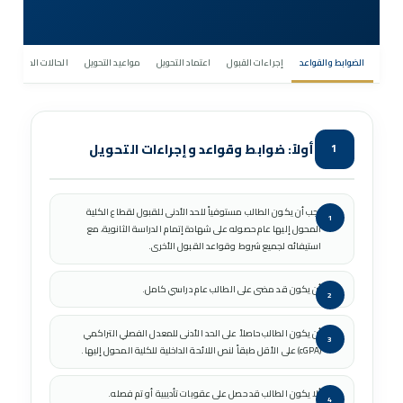
الضوابط والقواعد
إجراءات القبول
اعتماد التحويل
مواعيد التحويل
الحالات الملحة
أولاً: ضوابط وقواعد وإجراءات التحويل
1
يجب أن يكون الطالب مستوفياً للحد الأدنى للقبول لقطاع الكلية
المحول إليها عام حصوله على شهادة إتمام الدراسة الثانوية، مع
استيفائه لجميع شروط وقواعد القبول الأخرى.
أن يكون قد مضى على الطالب عام دراسي كامل.
أن يكون الطالب حاصلاً على الحد الأدنى للمعدل الفصلي التراكمي
(cGPA) على الأقل طبقاً لنص اللائحة الداخلية للكلية المحول إليها.
ألا يكون الطالب قد حصل على عقوبات تأديبية أو تم فصله.