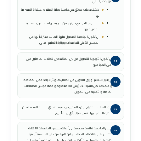
من إحضار التالي:
كشف درجات موثق من خارجية دولة المقر والسفارة المصرية
بها.
المحتوى الدراسي موثق من خارجية دولة المقر والسفارة
المصرية بها.
أن تكون الجامعة المحول منها الطالب معترفاً بها من
المجلس الأعلى للجامعات ووزارة التعليم العالي.
أن تكون الأولوية للتحويل من بين المتقدمين للطلاب الحاصلين على
أعلى المجاميع.
لا يعتبر استلام أوراق التحويل من الطالب قبولاً إلا بعد عمل المقاصة
واعتمادها من السيد أ.د/ رئيس الجامعة وموافقة مجلس الجامعات
الخاصة والأهلية على التحويل.
يحق للطالب استخراج بيان حاله غير موجه بعد تعدي النسبة المحددة من
الكلية المقيد بها لتقديمه إلى أي جهة أخرى.
ترسل الجامعة قائمة مجمعة إلى أمانة مجلس الجامعات الأهلية
تشتمل على بيانات الطلاب المحولين إليها من خارج الجامعة أو بين
كلياتها، كما ترسل ملفاً لكل حالة تحويل على حدة متضمناً بيان حالة