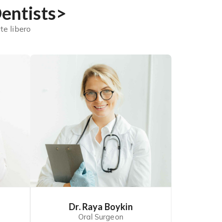
entists
<span Data-Metadata="
te libero
Dr. Raya Boykin
Oral Surgeon