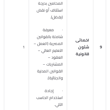
المحامين بدرجة
استئناف أو نقض
(يفضل).
· معرفة
شاملة بالقوانين
اخصائى
المصرية (العمل –
9
شئون
1
التعليم العالي –
قانونية
العقود –
المشتريات –
القوانين المدنية
والجنائية).
· إجادة
استخدام الحاسب
الآلي.