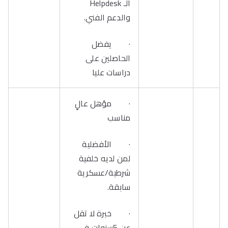
الـ Helpdesk
والدعم الفني.
· يفضل
الحاصلين على
دراسات عليا
· مؤهل عالٍ
مناسب
· الأفضلية
لمن لديه خلفية
شرطية/عسكرية
سابقة.
· خبرة لا تقل
عن 5سنوات في