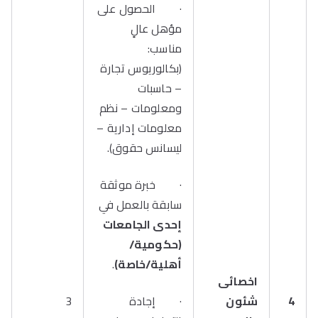
· الحصول على
مؤهل عالٍ
مناسب:
(بكالوريوس تجارة
– حاسبات
ومعلومات – نظم
معلومات إدارية –
ليسانس حقوق).
· خبرة موثقة
سابقة بالعمل في
إحدى الجامعات
(حكومية/
أهلية/خاصة)
.
اخصائى
4
شئون
· إجادة
3