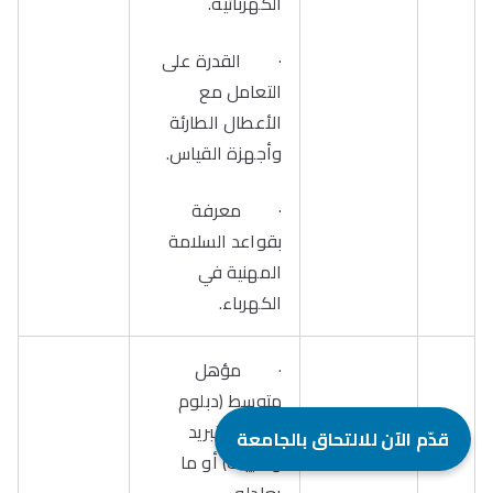
الكهربائية.
· القدرة على
التعامل مع
الأعطال الطارئة
وأجهزة القياس.
· معرفة
بقواعد السلامة
المهنية في
الكهرباء.
· مؤهل
متوسط (دبلوم
صنايع – تبريد
قدّم الآن للالتحاق بالجامعة
وتكييف) أو ما