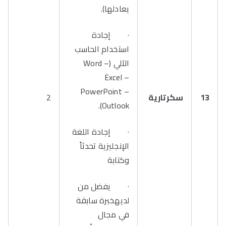
يعادلها).
· إجادة
استخدام الحاسب
الآلي (Word –
Excel –
PowerPoint –
13
سكرتارية
2
Outlook).
· إجادة اللغة
الإنجليزية تحدثاً
وكتابة
· يفضل من
لديهخبرة سابقة
في مجال