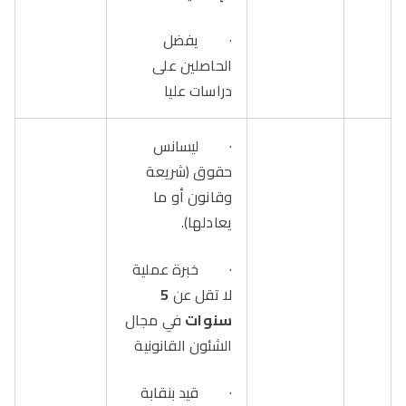
· يفضل
الحاصلين على
دراسات عليا
· ليسانس
حقوق (شريعة
وقانون أو ما
يعادلها).
· خبرة عملية
لا تقل عن
5
سنوات
في مجال
الشئون القانونية
· قيد بنقابة