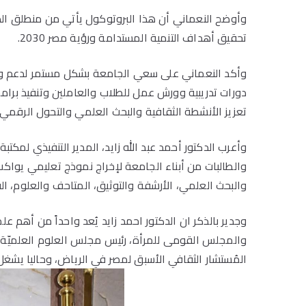
وأوضح النعماني أن هذا البروتوكول يأتي من منطلق الدو
تحقيق أهداف التنمية المستدامة ورؤية مصر 2030.
وأكد النعماني على سعي الجامعة بشكل مستمر لدعم وتنم
دورات تدريبية وورش عمل للطلاب والعاملين وتنفيذ برامج
تعزيز الأنشطة الثقافية والبحث العلمي والتحول الرقمي و
وأعرب الدكتور أحمد عبد الله زايد، المدير التنفيذي لمك
والطالبات من أبناء الجامعة لإخراج نموذج تعليمي يواكب
والبحث العلمي، الأرشفة والتوثيق، المتاحف والعلوم، ال
وجدير بالذكر ان الدكتور احمد زايد يُعد واحداً من أه
والمجلس القومى للمرأة​، رئيس مجلس العلوم العلميّة بأكا
المُستشار الثقافي الأسبق لمصر في الرياض​، وحاليا يشغ