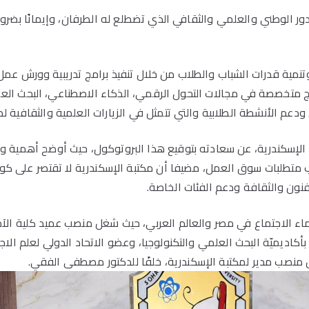
ر الوطني والعلمي والثقافي الذي تضطلع له الطرفان، وإيمانًا بضرور
ية قدرات الشباب والطلاب من خلال تنفيذ برامج تدريبية وورش عمل 
 متخصصة في مجالات التحول الرقمي، الذكاء الاصطناعي، البحث العلمي
دعم الأنشطة الطلابية والتي تتمثل في الزيارات العلمية والثقافية ل
تبة الإسكندرية، عن سعادته بتوقيع هذا البروتوكول، حيث أوضح أهمية و
 متطلبات سوق العمل، مضيفا أن مكتبة الإسكندرية لا تقتصر على كونه
فنون والثقافة ودعم الفئات الخاصة.
م علماء الاجتماع في مصر والعالم العربي، حيث شغل منصب عميد كلية 
ديميّة البحث العلمي والتكنولوجيا، وعضو الاتحاد الدولي لعلم الاجتما
ل منصب مدير لمكتبة الإسكندرية، خلفًا للدكتور مصطفى الفقي.