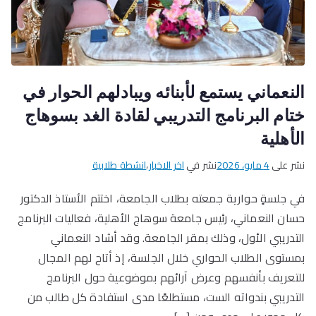
النعماني يستمع لأبنائه ويبادلهم الحوار في
ختام البرنامج التدريبي لقادة الغد بسوهاج
الأهلية
نشر على
4 مايو، 2026
نشر في
اخر الاخبار
،
انشطة طلابية
في جلسةٍ حوارية جمعته بطلاب الجامعة، اختتم الأستاذ الدكتور
حسان النعماني، رئيس جامعة سوهاج الأهلية، فعاليات البرنامج
التدريبي الأول، وذلك بمقر الجامعة. وقد أشاد النعماني
بمستوى الطلاب الحواري خلال الجلسة، إذ أتاح لهم المجال
للتعريف بأنفسهم وعرض آرائهم بموضوعية حول البرنامج
التدريبي بندواته الست، مستطلعًا مدى استفادة كل طالب من