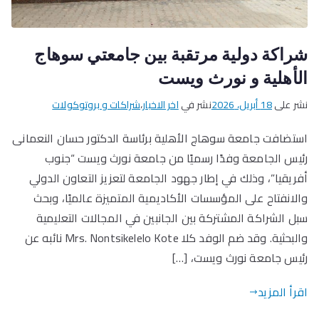
شراكة دولية مرتقبة بين جامعتي سوهاج
الأهلية و نورث ويست
نشر على
18 أبريل، 2026
نشر في
اخر الاخبار
،
شراكات و بروتوكولات
استضافت جامعة سوهاج الأهلية برئاسة الدكتور حسان النعمانى
رئيس الجامعة وفدًا رسميًا من جامعة نورث ويست “جنوب
أفريقيا”، وذلك في إطار جهود الجامعة لتعزيز التعاون الدولي
والانفتاح على المؤسسات الأكاديمية المتميزة عالميًا، وبحث
سبل الشراكة المشتركة بين الجانبين في المجالات التعليمية
والبحثية. وقد ضم الوفد كلا Mrs. Nontsikelelo Kote نائبه عن
رئيس جامعة نورث ويست، […]
اقرأ المزيد