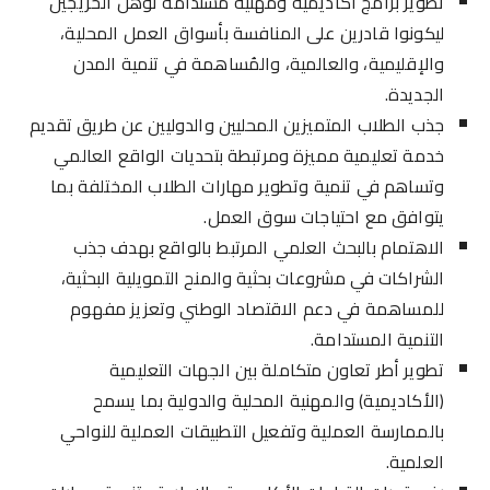
تطوير برامج أكاديمية ومهنية مستدامة تؤهل الخريجين
ليكونوا قادرين على المنافسة بأسواق العمل المحلية،
والإقليمية، والعالمية، والمُساهمة في تنمية المدن
الجديدة.
جذب الطلاب المتميزين المحليين والدوليين عن طريق تقديم
خدمة تعليمية مميزة ومرتبطة بتحديات الواقع العالمي
وتساهم في تنمية وتطوير مهارات الطلاب المختلفة بما
يتوافق مع احتياجات سوق العمل.
الاهتمام بالبحث العلمي المرتبط بالواقع بهدف جذب
الشراكات في مشروعات بحثية والمنح التمويلية البحثية،
للمساهمة في دعم الاقتصاد الوطني وتعزيز مفهوم
التنمية المستدامة.
تطوير أطر تعاون متكاملة بين الجهات التعليمية
(الأكاديمية) والمهنية المحلية والدولية بما يسمح
بالممارسة العملية وتفعيل التطبيقات العملية للنواحي
العلمية.