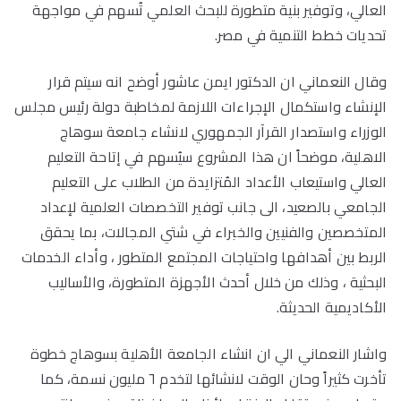
العالي، وتوفير بنية متطورة للبحث العلمي تُسهم في مواجهة
تحديات خطط التنمية في مصر.
وقال النعماني ان الدكتور ايمن عاشور أوضح انه سيتم قرار
الإنشاء واستكمال الإجراءات اللازمة لمخاطبة دولة رئيس مجلس
الوزراء واستصدار القرآر الجمهوري لانشاء جامعة سوهاج
الاهلية، موضحاً ان هذا المشروع سيُسهم في إتاحة التعليم
العالي واستيعاب الأعداد المُتزايدة من الطلاب على التعليم
الجامعي بالصعيد، الى جانب توفير التخصصات العلمية لإعداد
المتخصصين والفنيين والخبراء في شتي المجالات، بما يحقق
الربط بين أهدافها واحتياجات المجتمع المتطور ، وأداء الخدمات
البحثية ، وذلك من خلال أحدث الأجهزة المتطورة، والأساليب
الأكاديمية الحديثة.
واشار النعماني الي ان انشاء الجامعة الأهلية بسوهاج خطوة
تأخرت كثيراً وحان الوقت لانشائها لتخدم ٦ مليون نسمة، كما