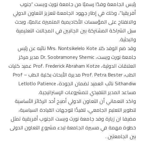
رئيس الجامعة وفدًا رسميًا من جامعة نورث ويست “جنوب
أفريقيا”، وذلك في إطار جهود الجامعة لتعزيز التعاون الدولي
والانفتاح على المؤسسات الأكاديمية المتميزة عالميًا، وبحث
سبل الشراكة المشتركة بين الجانبين في المجالات التعليمية
والبحثية.
وقد ضم الوفد كلا Mrs. Nontsikelelo Kote نائبه عن رئيس
جامعة نورث ويست، Dr. Soobramoney Shernic مدير مركز
العلاقات الدولية، Prof. Frederick Abraham Kotze عميد كليات
الطب، Prof. Petra Bester مديرة الأبحاث بكلية الطب – Prof
Sithandiw نائب العميد لضمان الجودة، Letlotlo Patience
مساعد المدير التنفيذي للمشروعات الإستراتيجية.
واكد النعماني أن التعاون الدولي أصبح أحد الركائز الأساسية
لتطوير التعليم الجامعي، تنفيذًا لتوجهات القيادة السياسية،
مضيفا ان زيارة وفد جامعة نورث ويست الجنوب أفريقية تمثل
خطوة مهمة في مسيرة الجامعة لبدء مشروع التعاون الدولى
بين الجامعتين .