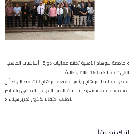
تصفّح
جامعة سوهاج الأهلية تختتم فعاليات دورة “أساسيات الحاسب
المقالات
الآلي” بمشاركة 160 طالبًا وطالبةً
بحضور محافظ سوهاج ورئيس جامعة سوهاج الاهلية : اللواء أ.ح
محمود خليفة يستعرض تحديات الامن القومي الماضي والحاضر
للطلاب احتفالا بذكرى تحرير سيناء
اترك تعليقاً