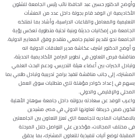
وأوضح الدكتور حسين عبد الحافظ نائب رئيس الجامعة للشئون
الأكاديمية ان الوفد قام بجولة داخل عدد من المنشآت
التعليمية والمعامل والقاعات الدراسية، وأشاد بما تمتلكه
الجامعة من إمكانيات حديثة وبنية تحتية متطورة تعكس رؤية
الجامعة نحو تقديم تعليم جامعي متقدم وفق المعايير الدولية.
و أوضح الدكتور اشرف عكاشة مدير العلاقات الدولية انه
مناقشة فرص التعاون في تطوير البرامج الأكاديمية الحديثة،
وتبادل الخبرات بين أعضاء هيئة التدريس، ودعم البحث العلمي
المشترك، إلى جانب مناقشة تنفيذ برامج تدريبية وتبادل طلابي بما
يسهم في إعداد كوادر مؤهلة تلبي متطلبات سوق العمل
المحلي والإقليمي والدولي.
واعرب الوفد عن سعادته بجولته داخل جامعة سوهاج الأهلية
لتكون ضمن خريطة تعاونها الدولي في مصر، مشيدين
بالامكانيات الماديه للجامعة التى تعزز التعاون بين الجامعتين
فى مختلف المجالات، مؤكدين علي التواصل خلال المرحلة
المقبلة لوضع آليات تنفيذية للتعاون المشترك، بما يحقق