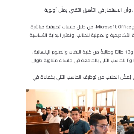
أن الاستثمار في التأهيل التقني يمثّل أولوية
وأوضح الدكتور حسين عبدالحافظ، نائب رئيس الجامعة للشؤون الأكاديمية، أن الدورة قدّمت تدريبًا عمليًا مكثفًا على حزمة برامج Microsoft Office، من خلال جلسات تطبيقية مباشرة
أكاديمية والمهنية للطالب، وتعتبر البداية الأساسية
والجدير بالذكر، ان اليوم الأول استقبل طلاب كليتَي الصيدلة واللغات والعلوم الإنسانية بواقع 40 طالبًا وطالبةً من كلية الصيدلة و13 طالبًا وطالبةً من كلية اللغات والعلوم الإنسانية،
فيما شهد اليوم الثاني مشاركة طلاب كليات العلوم، والإعلام، وتكنولوجيا العلوم الصحية، والطب البشري، إذ تم توزيعهم على ١ و٢ للحاسب الآلي بالجامعة في جلسات متناوبة طوال
 يُمكّن الطلاب من توظيف الحاسب الآلي بكفاءة في