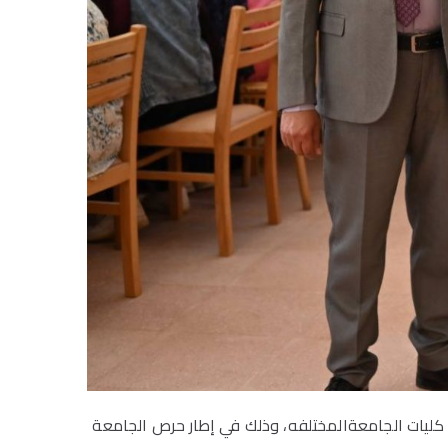
ها التدريبية “أساسيات الحاسب الآلي” بمشاركة إجمالية بلغت 160 طالبًا وطالبةً من كليات الجامعةالمختلفه، وذلك في إطار حرص الجامعة