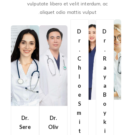
vulputate libero et velit interdum, ac
aliquet odio mattis vulput.
D
D
r
r
.
.
C
R
h
a
l
y
o
a
e
B
S
o
m
y
Dr.
Dr.
i
k
Sere
Oliv
t
i